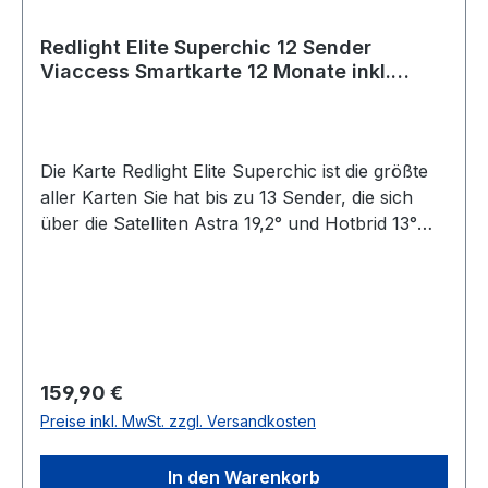
18 Jahre alt und somit empfangsberechtigt ist.
Erst nach Vorlage des Personalausweises und
Redlight Elite Superchic 12 Sender
Überprüfung der Volljährigkeit wird das Paket
Viaccess Smartkarte 12 Monate inkl.
übergeben. Alle Sendungen werden in einer
Brazzers TV
neutralen, braunen und wattierten Verpackung
verschickt. Der jeweilige Inhalt ist nicht
aufgedruckt oder sichtbar.
Die Karte Redlight Elite Superchic ist die größte
aller Karten Sie hat bis zu 13 Sender, die sich
über die Satelliten Astra 19,2° und Hotbrid 13°
verteilen.Verschlüsselungssystem:
ViaccessSenderübersicht: SendernameSatellitFrq
.Pol.Symb.FECREDLIGHT HDHotbrid
13°11.662V275003/4HUSTLER HD Hotbrid
13°10.930H299003/4PRIVATE HDHotbird
13°10.930H300002/3DORCEL TV Hotbrid
Regulärer Preis:
159,90 €
13°10.930H300002/3BRAZZERSHotbird
Preise inkl. MwSt. zzgl. Versandkosten
13°10.930H30000 XXLHotbird
13°12.692H275003/4VIVID RED HDHotbird
In den Warenkorb
13°11.662V275003/4Blue HustlerHotbird