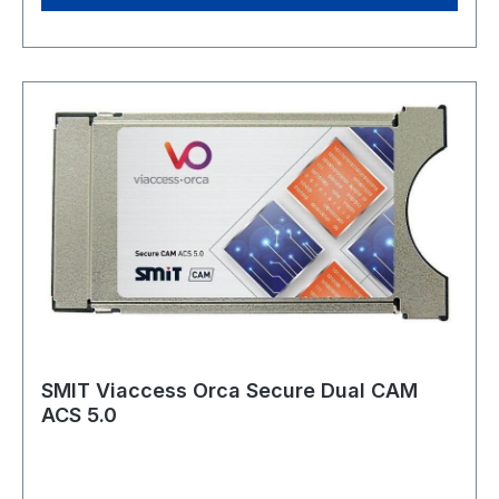
13°10.930H30.0002/3HUSTLER TV
*ASTRA*Astra 19,2°12.515H220005/6Dorcel TV
v. 23 bis 5Astra 19,2°12.402V297002/3Dorcel
XXX v. 00 bis 5Astra 19,2°12.402V297002/3Vixen
TV Astra 19,2°12.402V297002/3 Verkauf nur an
Personen über 18 Jahre! Es wird bei der
Lieferung geprüft ob der Empfänger 18 Jahre alt
und somit empfangsberechtigt ist. Erst nach
Vorlage des Personalausweises und
Überprüfung der Volljährigkeit wird das Paket
übergeben. Alle Sendungen werden in einer
neutralen, braunen und wattierten Verpackung
verschickt. Der jeweilige Inhalt ist nicht
aufgedruckt oder sichtbar.
SMIT Viaccess Orca Secure Dual CAM
ACS 5.0